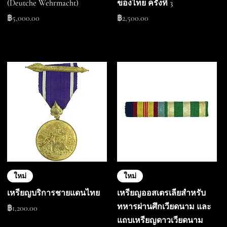
(Deutche Wehrmacht)
ของไทย ครั้งที่ 3
ราคา
ราคา
฿5,000.00
฿2,500.00
ใหม่
ใหม่
เหรียญบริการชายแดนไทย
เหรียญออสเตรเลียสำหรับ
ทหารผ่านศึกเวียดนาม และ
ราคา
฿1,200.00
แถบเหรียญดาวเวียดนาม