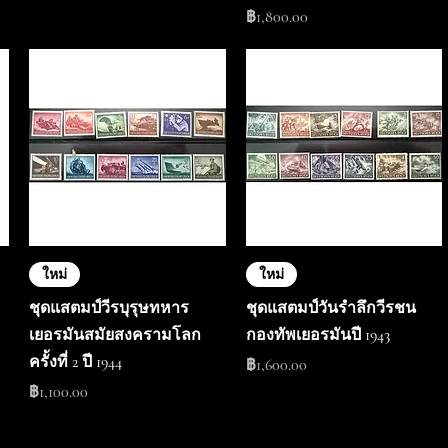
ราคา
฿1,800.00
ใหม่
ใหม่
ชุดแสตมป์วีรบุรุษทหาร
ชุดแสตมป์วันรำลึกวีรชน
เยอรมันสมัยสงครามโลก
กองทัพเยอรมันปี 1943
ครั้งที่ 2 ปี 1944
ราคา
฿1,600.00
ราคา
฿1,100.00