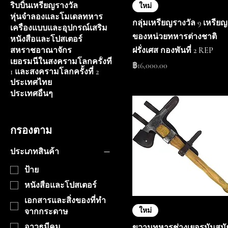
ริบบิ้นเหรียญรางวัล
ใหม่
หุ่นจำลองและโมเดลทหาร
กลุ่มเหรียญรางวัล 9 เหรียญ
เครื่องแบบและอุปกรณ์เสริม
ของหน่วยทหารต่างชาติ
หนังสือและโปสเตอร์
ฝรั่งเศส กองพันที่ 2 REP
สหราชอาณาจักร
เยอรมนีในสงครามโลกครั้งที่
ราคา
฿16,000.00
1 และสงครามโลกครั้งที่ 2
ประเทศไทย
ประเทศอื่นๆ
กรองตาม
ประเภทสินค้า
ป้าย
หนังสือและโปสเตอร์
เอกสารและสิ่งของที่ทำ
ใหม่
จากกระดาษ
อาวุธมีคม
ขวานทหารช่างเยอรมันสมั