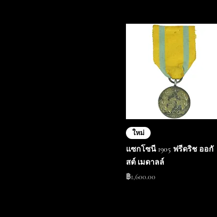
ใหม่
แซกโซนี 1905 ฟรีดริช ออกั
สต์ เมดาลล์
ราคา
฿1,600.00