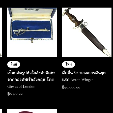
ใหม่
ใหม่
เข็มกลัดรูปหัวใจสั่งทำพิเศษ
มีดสั้น SA ของเยอรมันยุค
จากกองทัพเรืออังกฤษ โดย
แรก Anton Wingen
Gieves of London
ราคา
฿40,000.00
ราคา
฿6,500.00