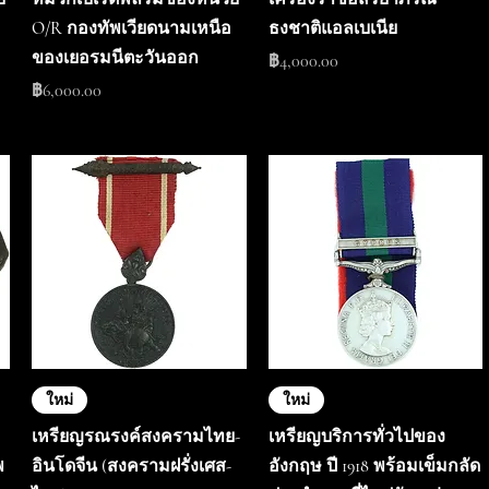
O/R กองทัพเวียดนามเหนือ
ธงชาติแอลเบเนีย
ของเยอรมนีตะวันออก
ราคา
฿4,000.00
ราคา
฿6,000.00
ใหม่
ใหม่
เหรียญรณรงค์สงครามไทย-
เหรียญบริการทั่วไปของ
พ
อินโดจีน (สงครามฝรั่งเศส-
อังกฤษ ปี 1918 พร้อมเข็มกลัด