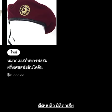
ใหม่
หมวกเบเร่ต์ทหารพลร่ม
ฝรั่งเศสสมัยอินโดจีน
น
ราคา
฿12,000.00
ดีดับบลิว มิลิตาเรีย