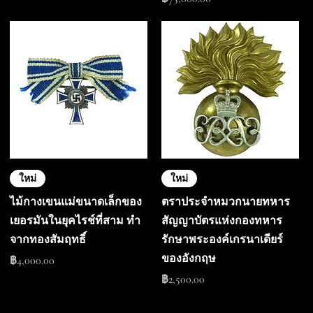
ใหม่
ใหม่
ไม้กางเขนแม่ขนาดเล็กของ
ตราประจำหมวกนายทหาร
เยอรมันในยุคไรช์ที่สาม ทำ
สัญญาบัตรแห่งกองทหาร
จากทองสัมฤทธิ์
รักษาพระองค์เกรนาเดียร์
ของอังกฤษ
ราคา
฿4,000.00
ราคา
฿2,500.00