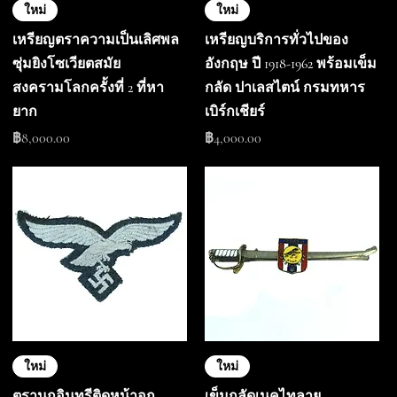
ใหม่
ใหม่
เหรียญตราความเป็นเลิศพล
เหรียญบริการทั่วไปของ
ซุ่มยิงโซเวียตสมัย
อังกฤษ ปี 1918-1962 พร้อมเข็ม
สงครามโลกครั้งที่ 2 ที่หา
กลัด ปาเลสไตน์ กรมทหาร
ยาก
เบิร์กเชียร์
ราคา
ราคา
฿8,000.00
฿4,000.00
ใหม่
ใหม่
ตรานกอินทรีติดหน้าอก
เข็มกลัดเนคไทลาย