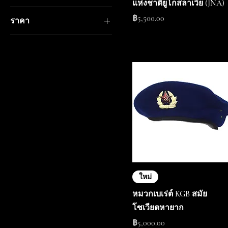
แห่งชาติยูโกสลาเวีย (JNA)
ราคา
฿5,500.00
ราคา
฿0
฿205,000
ใหม่
หมวกเบเร่ต์ KGB สมัย
โซเวียตหายาก
ราคา
฿5,000.00