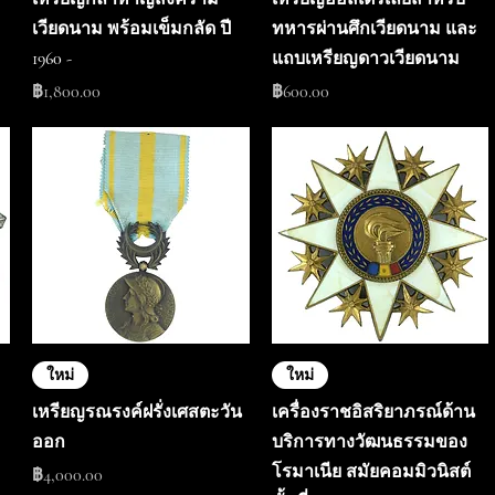
เวียดนาม พร้อมเข็มกลัด ปี
ทหารผ่านศึกเวียดนาม และ
1960 -
แถบเหรียญดาวเวียดนาม
ราคา
ราคา
฿1,800.00
฿600.00
ใหม่
ใหม่
เหรียญรณรงค์ฝรั่งเศสตะวัน
เครื่องราชอิสริยาภรณ์ด้าน
ออก
บริการทางวัฒนธรรมของ
โรมาเนีย สมัยคอมมิวนิสต์
ราคา
฿4,000.00