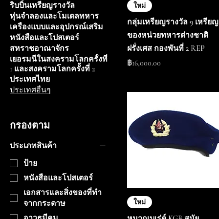
ริบบิ้นเหรียญรางวัล
ใหม่
หุ่นจำลองและโมเดลทหาร
กลุ่มเหรียญรางวัล 9 เหรียญ
เครื่องแบบและอุปกรณ์เสริม
ของหน่วยทหารต่างชาติ
หนังสือและโปสเตอร์
ฝรั่งเศส กองพันที่ 2 REP
สหราชอาณาจักร
เยอรมนีในสงครามโลกครั้งที่
ราคา
฿16,000.00
1 และสงครามโลกครั้งที่ 2
ประเทศไทย
ประเทศอื่นๆ
กรองตาม
ประเภทสินค้า
ป้าย
หนังสือและโปสเตอร์
เอกสารและสิ่งของที่ทำ
ใหม่
จากกระดาษ
อาวุธมีคม
หมวกเบเร่ต์ KGB สมัย