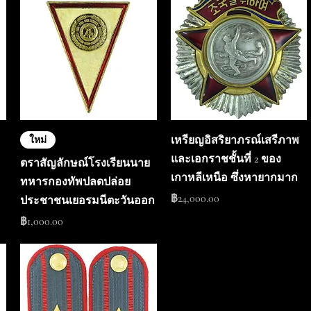
เหรียญอิสริยาภรณ์เสรีภาพ
ใหม่
และเอกราชชั้นที่ 2 ของ
ตราสัญลักษณ์โรงเรียนนาย
เกาหลีเหนือ ซึ่งหายากมาก
ทหารกองทัพปลดปล่อย
ราคา
฿24,000.00
ประชาชนเยอรมนีตะวันออก
ราคา
฿1,000.00