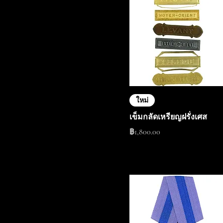
ใหม่
เข็มกลัดเหรียญฝรั่งเศส
ราคา
฿1,800.00