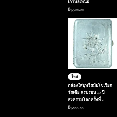
เกาหลีเหนือ
ราคา
฿3,500.00
฿0
฿40,000
ใหม่
กล่องใส่บุหรี่สมัยโซเวียต
รัสเซีย ครบรอบ 40 ปี
สงครามโลกครั้งที่ 2
ราคา
฿3,000.00