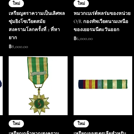
ใหม่
ใหม่
เหรียญตราความเป็นเลิศพล
หมวกเบเร่ต์พลร่มของหน่วย
ซุ่มยิงโซเวียตสมัย
O/R กองทัพเวียดนามเหนือ
สงครามโลกครั้งที่ 2 ที่หา
ของเยอรมนีตะวันออก
ยาก
ราคา
฿6,000.00
ราคา
฿8,000.00
ใหม่
ใหม่
เหรียญกล้าหาญสงคราม
เหรียญออสเตรเลียสำหรับ