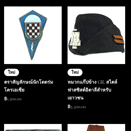
ใหม่
ใหม่
ตราสัญลักษณ์นักโดดร่ม
หมวกแก๊ปข้าง GIL สไตล์
โครเอเชีย
ฟาสซิสต์อิตาลีสำหรับ
เยาวชน
ราคา
฿1,200.00
ราคา
฿5,500.00