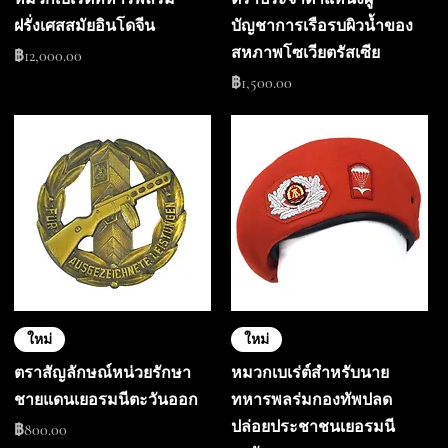
ฝรั่งเศสสมัยอินโดจีน
บัญชาการเรือรบผิวน้ำของ
สหภาพโซเวียตรัสเซีย
ราคา
฿12,000.00
ราคา
฿1,500.00
ใหม่
ใหม่
ตราสัญลักษณ์หน่วยรักษา
หมวกเบเร่ต์สำหรับนาย
ชายแดนเยอรมนีตะวันออก
ทหารพลร่มกองทัพปลด
ปล่อยประชาชนเยอรมนี
ราคา
฿800.00