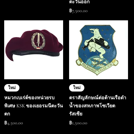
ตะวันออก
ราคา
฿7,500.00
ใหม่
ใหม่
หมวกเบเร่ต์ของหน่วยรบ
ตราสัญลักษณ์ต่อต้านเรือดำ
พิเศษ KSK ของเยอรมนีตะวัน
น้ำของสหภาพโซเวียต
ตก
รัสเซีย
ราคา
ราคา
฿4,500.00
฿1,500.00