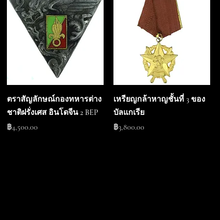
ตราสัญลักษณ์กองทหารต่าง
เหรียญกล้าหาญชั้นที่ 3 ของ
ชาติฝรั่งเศส อินโดจีน 2 BEP
บัลแกเรีย
ราคา
ราคา
฿4,500.00
฿3,800.00