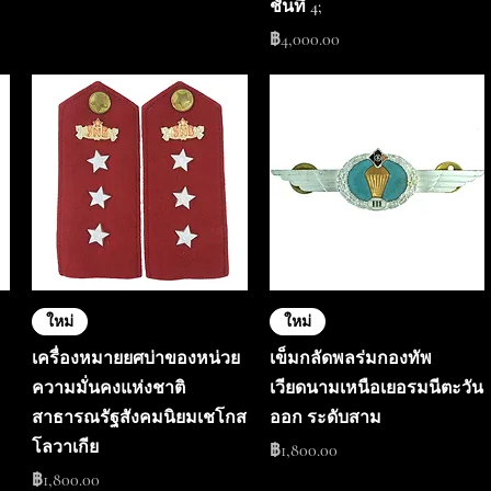
ชั้นที่ 4;
ราคา
฿4,000.00
ใหม่
ใหม่
เครื่องหมายยศบ่าของหน่วย
เข็มกลัดพลร่มกองทัพ
ความมั่นคงแห่งชาติ
เวียดนามเหนือเยอรมนีตะวัน
สาธารณรัฐสังคมนิยมเชโกส
ออก ระดับสาม
โลวาเกีย
ราคา
฿1,800.00
ราคา
฿1,800.00