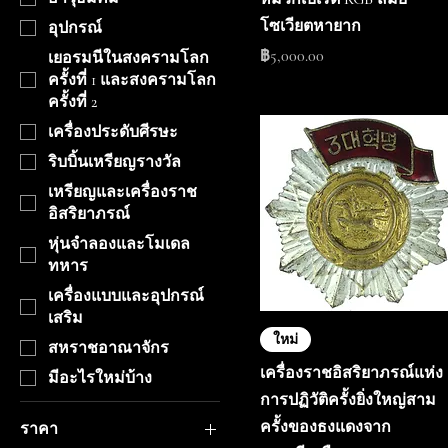
โซเวียตหายาก
อุปกรณ์
ราคา
฿5,000.00
เยอรมนีในสงครามโลก
ครั้งที่ 1 และสงครามโลก
ครั้งที่ 2
เครื่องประดับศีรษะ
ริบบิ้นเหรียญรางวัล
เหรียญและเครื่องราช
อิสริยาภรณ์
หุ่นจำลองและโมเดล
ทหาร
เครื่องแบบและอุปกรณ์
เสริม
ใหม่
สหราชอาณาจักร
เครื่องราชอิสริยาภรณ์แห่ง
มีอะไรใหม่บ้าง
การปฏิวัติครั้งยิ่งใหญ่สาม
ครั้งของธงแดงจาก
ราคา