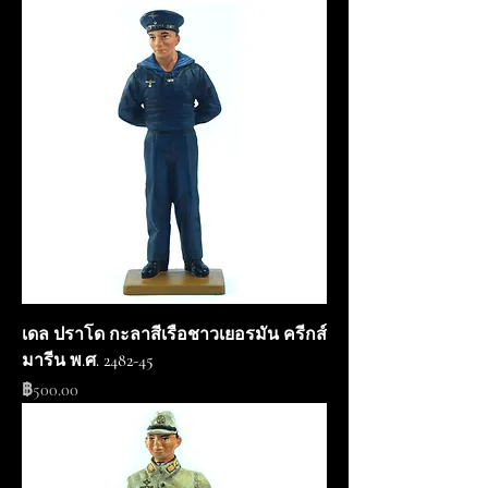
เดล ปราโด กะลาสีเรือชาวเยอรมัน ครีกส์
มารีน พ.ศ. 2482-45
ราคา
฿500.00