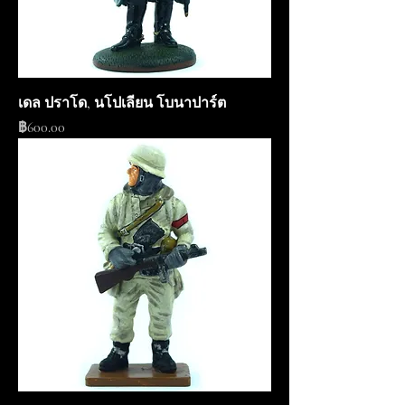
เดล ปราโด, นโปเลียน โบนาปาร์ต
ราคา
฿600.00