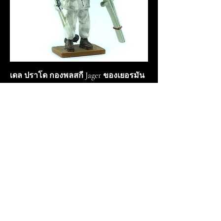
เดล ปราโด กองพลสกี Jager ของเยอรมัน
Oberfeldwebel 2486
ราคา
฿600.00