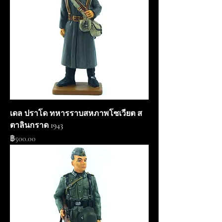
เดล ปราโด ทหารราบสหภาพโซเวียต ส
ตาลินกราด 1943
ราคา
฿500.00