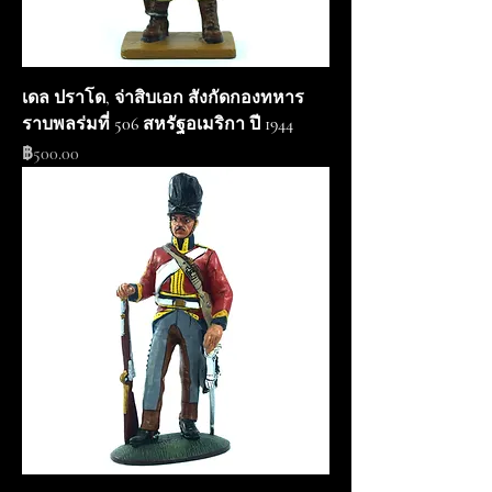
เดล ปราโด, จ่าสิบเอก สังกัดกองทหาร
ราบพลร่มที่ 506 สหรัฐอเมริกา ปี 1944
ราคา
฿500.00