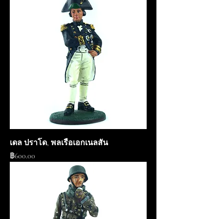
เดล ปราโด, พลเรือเอกเนลสัน
ราคา
฿600.00