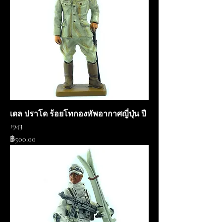
เดล ปราโด ร้อยโทกองทัพอากาศญี่ปุ่น ปี
1943
ราคา
฿500.00