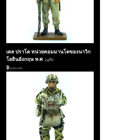
เดล ปราโด หน่วยคอมมานโดของนาวิก
โยธินอังกฤษ พ.ศ. 2486
ราคา
฿500.00