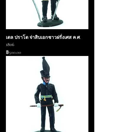
เดล ปราโด จ่าสิบเอกชาวฝรั่งเศส ค.ศ.
1806
ราคา
฿500.00