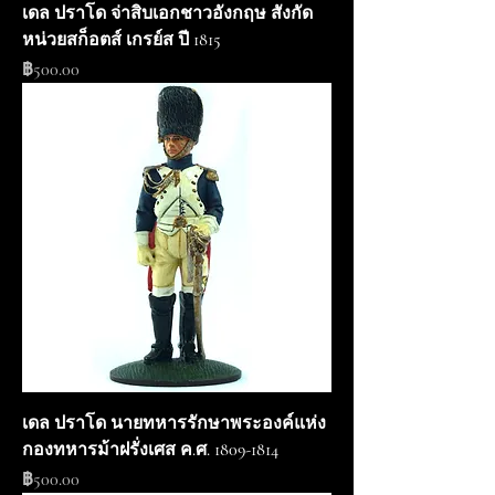
เดล ปราโด จ่าสิบเอกชาวอังกฤษ สังกัด
หน่วยสก็อตส์ เกรย์ส ปี 1815
ราคา
฿500.00
เดล ปราโด นายทหารรักษาพระองค์แห่ง
กองทหารม้าฝรั่งเศส ค.ศ. 1809-1814
ราคา
฿500.00