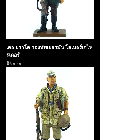
เดล ปราโด กองทัพเยอรมัน โอเบอร์เกไฟ
รเตอร์
ราคา
฿600.00