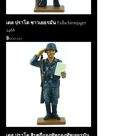
เดล ปราโด ชาวเยอรมัน Fallschirmjager
2488
ราคา
฿600.00
เดล ปราโด สิบตรีกองทัพกองทัพเยอรมัน