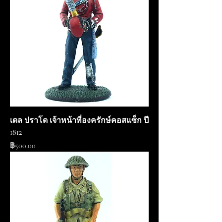
เดล ปราโด เจ้าหน้าที่องครักษ์คอสแซ็ก ปี
1812
ราคา
฿500.00