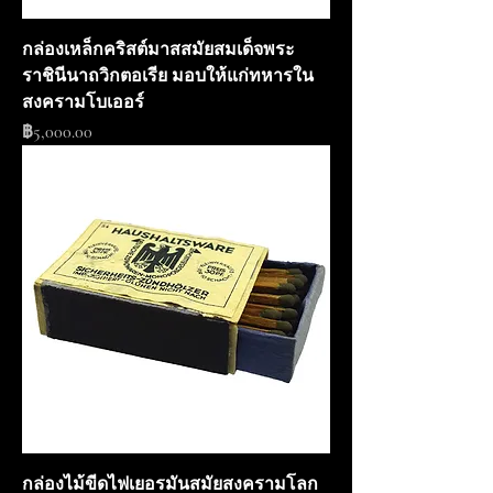
กล่องเหล็กคริสต์มาสสมัยสมเด็จพระ
ราชินีนาถวิกตอเรีย มอบให้แก่ทหารใน
สงครามโบเออร์
ราคา
฿5,000.00
กล่องไม้ขีดไฟเยอรมันสมัยสงครามโลก