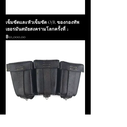
เข็มขัดและหัวเข็มขัด O/R ของกองทัพ
เยอรมันสมัยสงครามโลกครั้งที่ 2
ราคา
฿10,000.00