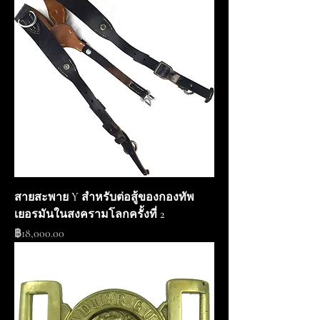
สายสะพาย Y สำหรับต่อสู้ของกองทัพ
เยอรมันในสงครามโลกครั้งที่ 2
ราคา
฿18,000.00