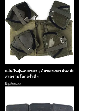
แว่นกันฝุ่นแบบซอง 4 อันของเยอรมันสมัย
สงครามโลกครั้งที่ 2
ราคา
฿4,800.00