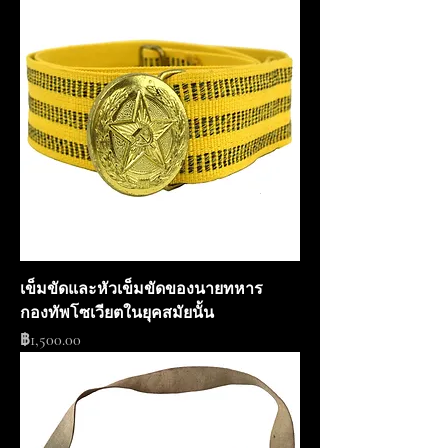
เข็มขัดและหัวเข็มขัดของนายทหาร
กองทัพโซเวียตในยุคสมัยนั้น
ราคา
฿1,500.00