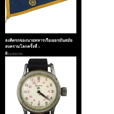
ธงติดรถของนายทหารเรือเยอรมันสมัย
สงครามโลกครั้งที่ 2
ราคา
฿23,000.00