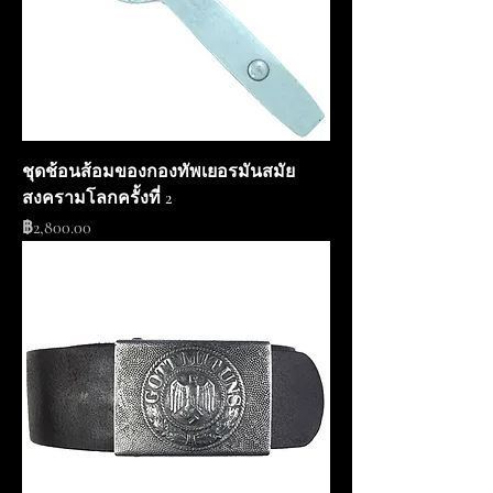
ชุดช้อนส้อมของกองทัพเยอรมันสมัย
สงครามโลกครั้งที่ 2
ราคา
฿2,800.00