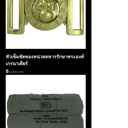
หัวเข็มขัดของหน่วยทหารรักษาพระองค์
เกรนาเดียร์
ราคา
฿2,000.00