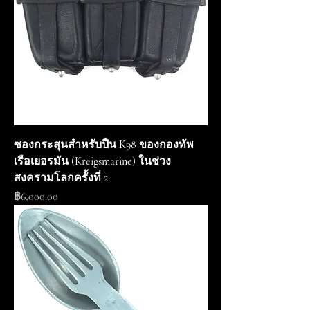
ซองกระสุนสำหรับปืน K98 ของกองทัพ
เรือเยอรมัน (Kreigsmarine) ในช่วง
สงครามโลกครั้งที่ 2
ราคา
฿6,000.00