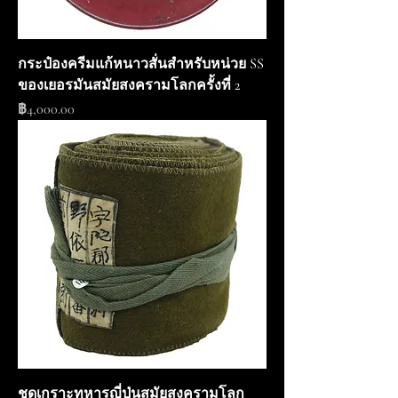
กระป๋องครีมแก้หนาวสั่นสำหรับหน่วย SS
ของเยอรมันสมัยสงครามโลกครั้งที่ 2
ราคา
฿4,000.00
ชุดเกราะทหารญี่ปุ่นสมัยสงครามโลก