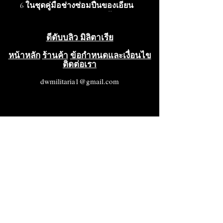
6 ในชุดคู่มือช่างซ่อมปืนของเอียน
สเคนเนอร์ตัน หนังสือเล่มนี้
ครอบคลุมรายละเอียดอย่างครบ
ดีดับบลิว มิลิตาเรีย
ถ้วน ตั้งแต่การระบุชิ้นส่วน การ
ถอดประกอบ การซ่อมบำรุง การใช้
หน้าหลัก
ร้านค้า
ข้อกำหนดและเงื่อนไข
ติดต่อเรา
งานและหน้าที่การทำงาน รายการ
ชิ้นส่วนพร้อมภาพประกอบ อุปกรณ์
dwmilitaria1@gmail.com
เสริมและอะไหล่ บันทึกทาง
ประวัติศาสตร์ และเอกสารอ้างอิง
เพิ่มเติมสำหรับปืนไรเฟิลรุ่นคลาส
สิก หนังสือมีขนาด 5 1/2 นิ้ว x 8 1/2
นิ้ว จำนวน 34 หน้า และเต็มไปด้วย
รูปภาพ แผนภูมิ กราฟ และภาพ
วาดคุณภาพสูงแบบพิมพ์เขียวที่
แสดงชิ้นส่วนหลักและชิ้นส่วนย่อย
ทั้งหมด รวมถึงวิธีการใช้งานและ
การดูแลรักษาปืนตระกูลนี้ คู่มือเล่ม
นี้แบ่งออกเป็นบทต่างๆ ดังนี้: 1. การ
ระบุชิ้นส่วน 2. การถอดประกอบ 3.