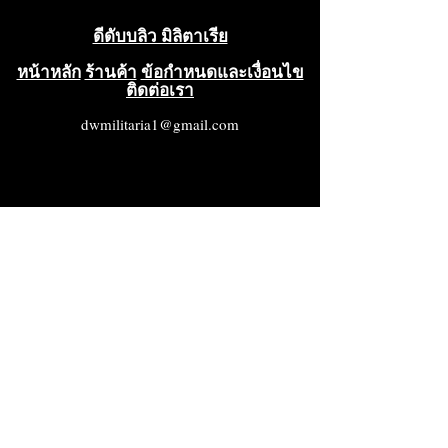
ครอบคลุมรายละเอียดอย่างครบ
ดีดับบลิว มิลิตาเรีย
ถ้วน ตั้งแต่การระบุชิ้นส่วน การ
ถอดประกอบ การซ่อมบำรุง การใช้
หน้าหลัก
ร้านค้า
ข้อกำหนดและเงื่อนไข
ติดต่อเรา
งานและหน้าที่ รายการชิ้นส่วน
พร้อมภาพประกอบ อุปกรณ์เสริม
dwmilitaria1@gmail.com
และอะไหล่ บันทึกทาง
ประวัติศาสตร์ และเอกสารอ้างอิง
เพิ่มเติมสำหรับปืนไรเฟิลรุ่นคลาสสิ
กนี้ หนังสือมีขนาด 5 1/2 นิ้ว x 8 1/2
นิ้ว จำนวน 34 หน้า และเต็มไปด้วย
รูปภาพ แผนภูมิ กราฟ และภาพ
วาดคุณภาพสูงแบบพิมพ์เขียวที่
แสดงชิ้นส่วนหลักและชิ้นส่วนย่อย
ทั้งหมด รวมถึงวิธีการใช้งานและ
การดูแลรักษาปืนไรเฟิลตระกูลนี้
คู่มือเล่มนี้แบ่งออกเป็นบทต่างๆ
ดังนี้: 1. การระบุชิ้นส่วน 2. การถอด
ประกอบ 3. การซ่อมบำรุง 4. การใช้