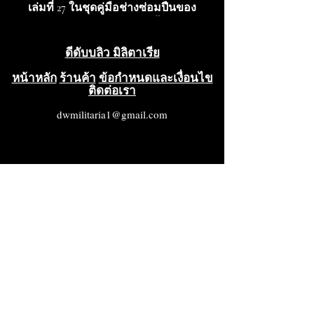
เล่มที่ 27 ในชุดคู่มือช่างซ่อมปืนของ
Ian Skennerton หนังสือเล่มนี้
ครอบคลุมรายละเอียดอย่างครบ
ดีดับบลิว มิลิตาเรีย
ถ้วน ตั้งแต่การระบุชิ้นส่วน การ
ถอดประกอบ การซ่อมบำรุง การใช้
หน้าหลัก
ร้านค้า
ข้อกำหนดและเงื่อนไข
ติดต่อเรา
งานและหน้าที่การทำงาน รายการ
ชิ้นส่วนพร้อมภาพประกอบ อุปกรณ์
dwmilitaria1@gmail.com
เสริมและอะไหล่ บันทึกทาง
ประวัติศาสตร์ และเอกสารอ้างอิง
เพิ่มเติมสำหรับปืนไรเฟิลรุ่นคลาสสิ
กนี้ หนังสือมีขนาด 5 1/2 นิ้ว x 8 1/2
นิ้ว จำนวน 34 หน้า และเต็มไปด้วย
รูปภาพ แผนภูมิ กราฟ และภาพ
วาดคุณภาพสูงแบบพิมพ์เขียวที่
แสดงชิ้นส่วนหลักและชิ้นส่วนย่อย
ทั้งหมด รวมถึงวิธีการใช้งานและ
การดูแลรักษาปืนไรเฟิลตระกูลนี้
คู่มือเล่มนี้แบ่งออกเป็นบทต่างๆ
ดังนี้: 1. การระบุชิ้นส่วน 2. การถอด