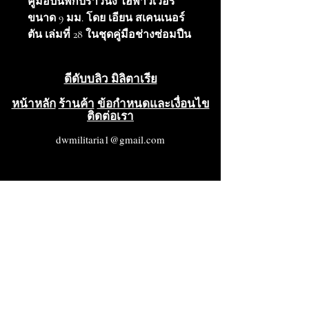
คู่มือปืนพกบราวนิง ไฮพาวเวอร์
ขนาด 9 มม. โดย เอียน สเคนเนอร์
ตัน เล่มที่ 28 ในชุดคู่มือช่างซ่อมปืน
ของเอียน สเคนเนอร์ตัน หนังสือ
เล่มนี้ครอบคลุมรายละเอียดครบ
ดีดับบลิว มิลิตาเรีย
ถ้วน ตั้งแต่การระบุรุ่น การถอด
ประกอบ การซ่อมบำรุง การใช้งาน
หน้าหลัก
ร้านค้า
ข้อกำหนดและเงื่อนไข
ติดต่อเรา
และหน้าที่การทำงาน รายการชิ้น
ส่วนพร้อมภาพประกอบ อุปกรณ์
dwmilitaria1@gmail.com
เสริมและอะไหล่ บันทึกทาง
ประวัติศาสตร์ และเอกสารอ้างอิง
เพิ่มเติมสำหรับปืนพกรุ่นคลาสสิกนี้
หนังสือมีขนาด 5 1/2 นิ้ว x 8 1/2 นิ้ว
จำนวน 34 หน้า และเต็มไปด้วย
รูปภาพ แผนภูมิ กราฟ และภาพ
วาดคุณภาพสูงแบบพิมพ์เขียวที่
แสดงชิ้นส่วนหลักและชิ้นส่วนย่อย
ทั้งหมด รวมถึงวิธีการใช้งานและ
การดูแลรักษาปืนพกตระกูลนี้ คู่มือ