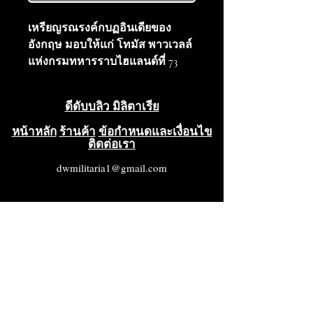
เหรียญรณรงค์กบฏอินเดียของ
อังกฤษ มอบให้แก่ โทมัส พาวเวลล์
แห่งกรมทหารราบไฮแลนด์ที่ 73
(ต่อมาคือกรมทหารเพิร์ธเชียร์) เขา
รับราชการในอินเดียในฐานะส่วน
ดีดับบลิว มิลิตาเรีย
หนึ่งของกองกำลังภาคสนามของ
พลจัตวาโบเวอร์ส ในช่วงกบฏเซ
หน้าหลัก
ร้านค้า
ข้อกำหนดและเงื่อนไข
ติดต่อเรา
ปอยครั้งใหญ่ ขอบเหรียญมีรอยบิ่น
เล็กน้อย สภาพดีมาก (VG++++)
dwmilitaria1@gmail.com