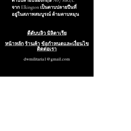
ดาบปลายปืนอังกฤษ No7 MK1/L
จาก Elkington เป็นดาบปลายปืนที่
อยู่ในสภาพสมบูรณ์ ด้ามดาบหมุน
ได้อยู่ในสภาพใช้งานได้ ด้ามดาบ
Tufnel อยู่ในสภาพดีเยี่ยม ด้านหนึ่ง
ดีดับบลิว มิลิตาเรีย
ของใบมีดมีเครื่องหมายลูกศรกว้าง
และ M/78 สำหรับ Elkington และอีก
หน้าหลัก
ร้านค้า
ข้อกำหนดและเงื่อนไข
ติดต่อเรา
ด้านหนึ่งมีเครื่องหมาย NO 7 MK
I/L (L หมายถึง Land Pattern)
dwmilitaria1@gmail.com
เนื่องจากดาบปลายปืนเหล่านี้มีไว้
สำหรับใช้โดยกองทัพเท่านั้น ด้าม
ดาบหมุนได้มีเครื่องหมายลูกศร
กว้างสองอันและ M47A ซึ่งบ่งบอก
ว่าชิ้นส่วนนี้ผลิตโดย BSA ตัวอย่างที่
ดีเยี่ยมสำหรับ Mint