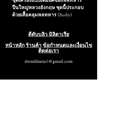
ชุดเครื่องแบบเต็มยศของพลทหาร
ปืนใหญ่หลวงอังกฤษ ชุดนี้ประกอบ
ด้วยเสื้อคลุมพลทหาร (Busby)
พร้อมหมวกและขนนกประดับครบ
ชุด เสื้อแจ็คเก็ตไม่มีรอยกัดกินหรือ
ดีดับบลิว มิลิตาเรีย
ชำรุดเสียหาย กระดุมครบทุกเม็ด
และมีเครื่องหมายยศพลทหาร
หน้าหลัก
ร้านค้า
ข้อกำหนดและเงื่อนไข
ติดต่อเรา
พร้อมตราประจำอาชีพครูฝึกขี่ม้า
กางเกงก็อยู่ในสภาพดีมาก ไม่มี
dwmilitaria1@gmail.com
รอยชำรุดเสียหาย มีสายหนังและ
หัวเข็มขัดครบชุด นอกจากนี้ยังมี
สายรัดกางเกงและแส้สำหรับขี่ม้า
แบบทหารอีกด้วย เป็นตัวอย่างที่
สวยงามของเครื่องแบบที่โดดเด่นนี้
สภาพโดยรวมอยู่ในระดับดีมากถึง
ดีเยี่ยม