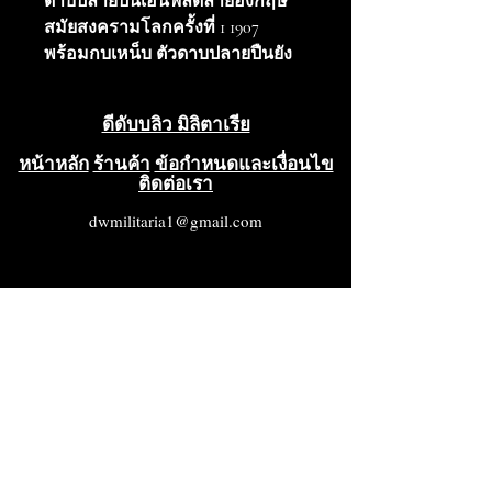
ดาบปลายปืนเอนฟิลด์ลายอังกฤษ
สมัยสงครามโลกครั้งที่ 1 1907
พร้อมกบเหน็บ ตัวดาบปลายปืนยัง
อยู่ในสภาพดีมาก ใบมีดมีคราบ
สนิมเล็กน้อย ด้ามจับขายแล้วไม่มี
ดีดับบลิว มิลิตาเรีย
ตำหนิหรือรอยแตกใดๆ ฝักยังอยู่ใน
สภาพดีมากพร้อม ไม่มีความเสีย
หน้าหลัก
ร้านค้า
ข้อกำหนดและเงื่อนไข
ติดต่อเรา
หาย ดาบปลายปืนมีเครื่องหมาย
เต็มและเป็นกบสายรัด ตัวอย่างดาบ
dwmilitaria1@gmail.com
ปลายปืนลายปี 1907 สภาพ VG++++
สภาพสวย