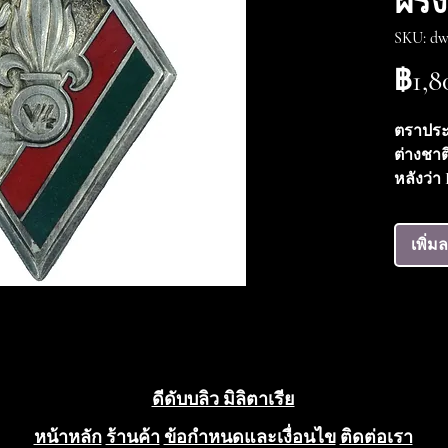
ฝรั่
SKU: dw
฿1,8
ตราประจ
ต่างชาติ
หลังว่า
BERANG
เคลือบฟ
เพิ่ม
ดีดับบลิว มิลิตาเรีย
หน้าหลัก
ร้านค้า
ข้อกำหนดและเงื่อนไข
ติดต่อเรา