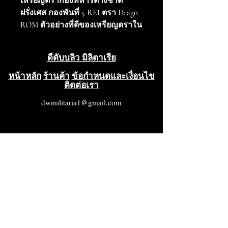
เหรียญตรากองทหารต่างชาติ
ฝรั่งเศส กองพันที่ 5 REI ตรา Drago
ROM ตัวอย่างที่ดีของเหรียญตราใน
ยุคอินโดจีน โดยเคลือบอีนาเมลทุก
ส่วนยังคงสภาพสมบูรณ์ ด้านหลังมี
ดีดับบลิว มิลิตาเรีย
เครื่องหมายผู้ผลิต DRAGO PARIS
NICE
หน้าหลัก
ร้านค้า
ข้อกำหนดและเงื่อนไข
ติดต่อเรา
43. อาร์. โอลิวิเยร์ เมตรา, การ
dwmilitaria1@gmail.com
ให้การ