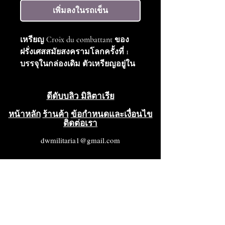
เพิ่มลงในรถเข็น
เหรียญ Croix du combattant ของ
ฝรั่งเศสสมัยสงครามโลกครั้งที่ 1
บรรจุในกล่องเดิม ตัวเหรียญอยู่ใน
สภาพดีมาก (VG++++) ส่วนกล่องอยู่
ในสภาพดีมาก (VG++) มีรอยฉีก
ดีดับบลิว มิลิตาเรีย
ขาดเล็กน้อยที่มุมกล่อง
หน้าหลัก
ร้านค้า
ข้อกำหนดและเงื่อนไข
ติดต่อเรา
dwmilitaria1@gmail.com