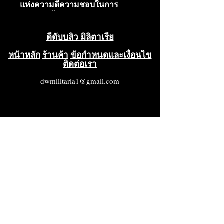
แห่งความดีความชอบในการ
สงครามชั้นที่ 2 พร้อมดาบ, เหรียญ
กริชแห่งเกียรติยศพร้อมดาบ และ
ดีดับบลิว มิลิตาเรีย
เหรียญรับราชการทหารเยอรมัน
ครบ 4 ปี ทั้งหมดติดตั้งบนฐานพร้อม
หน้าหลัก
ร้านค้า
ข้อกำหนดและเงื่อนไข
ติดต่อเรา
เข็มกลัดใช้งานได้ดี สภาพดีเยี่ยม
(VG+++)
dwmilitaria1@gmail.com