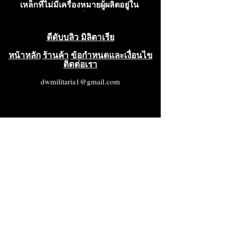
เหล็กที่ไม่มีเครื่องหมายผู้ผลิตอยู่ใน
สภาพดีเยี่ยม มีริบบิ้นแยกต่างหาก
ซองกระดาษที่มีชื่อเรื่องสีซีดจางลง
ดีดับบลิว มิลิตาเรีย
เล็กน้อย แต่ยังอยู่ในสภาพดี โดย
รวมแล้วเป็นชุดที่สวยงาม อยู่ใน
หน้าหลัก
ร้านค้า
ข้อกำหนดและเงื่อนไข
ติดต่อเรา
สภาพดีมาก (VG++++)
dwmilitaria1@gmail.com