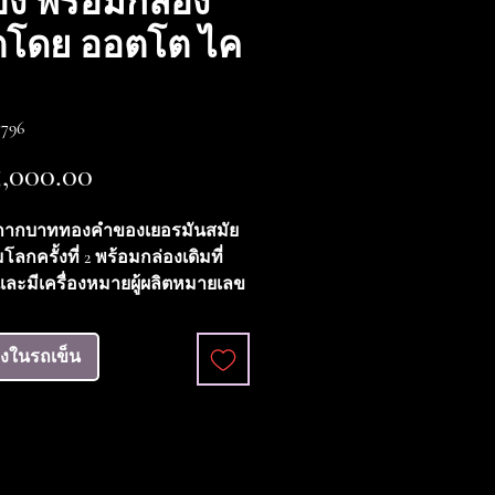
อง พร้อมกล่อง
ตโดย ออตโต ไค
796
ราคา
,000.00
กากบาททองคำของเยอรมันสมัย
ลกครั้งที่ 2 พร้อมกล่องเดิมที่
ละมีเครื่องหมายผู้ผลิตหมายเลข
รับออตโต ไคลน์ ตัวเหรียญอยู่ใน
ยี่ยม การชุบเดิมยังคงสภาพ
ลงในรถเข็น
 ไม่มีรอยเสียหายของเคลือบ มี
มายผู้ผลิตอยู่ด้านหลัง กล่องที่
็อยู่ในสภาพดีมาก มีเพียงรอย
ล็กน้อยที่ซับในฝาด้านในตามที่เห็น
ป็นเหรียญรางวัลพร้อมกล่องที่