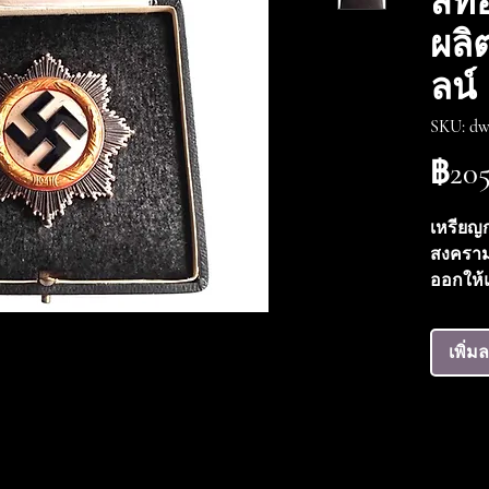
สีท
ผลิ
ลน์
SKU: dw
฿205
เหรียญ
สงครามโ
ออกให้แ
134 สำห
สภาพดีเ
เพิ่ม
สมบูรณ์
เครื่องห
ออกให้ก
เปื้อนเ
ในภาพ เ