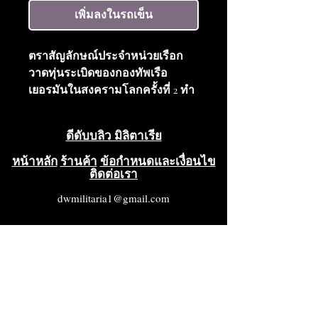
เพิ่มลงในรถเข็น
ตราสัญลักษณ์ประจำหน่วยเรือก
วาดทุ่นระเบิดของกองทัพเรือ
เยอรมันในสงครามโลกครั้งที่ 2 ทำ
จากสังกะสี ไม่มีการระบุผู้ผลิต มี
เข็มแนวนอนและตะขอเกี่ยวที่ด้าน
ดีดับบลิว มิลิตาเรีย
บน สภาพดีมาก (VG ++++)
หน้าหลัก
ร้านค้า
ข้อกำหนดและเงื่อนไข
ติดต่อเรา
dwmilitaria1@gmail.com