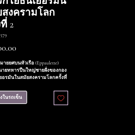
ิกโยธินเยอรมัน
ัยสงครามโลก
ที่ 2
579
ราคา
00.00
หมายยศบนหัวเรือ (Eppaulette)
นายทหารปืนใหญ่ชายฝั่งของกอง
เยอรมันในสมัยสงครามโลกครั้งที่
erleutnant สภาพดีมาก (VG+++)
ลงในรถเข็น