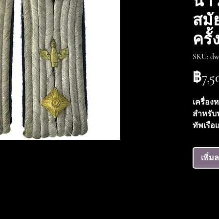
นาว
สม
ครั้ง
SKU: dw
฿7,5
เครื่อง
สำหรับ
ทัพเรือ
2 ยศ Ob
เพิ่ม