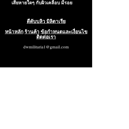
เสียหายใดๆ กับผิวเคลือบ มีรอย
หมองบ้างเล็กน้อยตามที่เห็นในภาพ
แต่มีปริมาณน้อยมาก มี
ดีดับบลิว มิลิตาเรีย
เครื่องหมายผู้ผลิตอยู่ด้านหลังเป็น
ภาษาเกาหลี พร้อมเข็มกลัด สภาพ
หน้าหลัก
ร้านค้า
ข้อกำหนดและเงื่อนไข
ติดต่อเรา
ดีมาก (VG++++)
dwmilitaria1@gmail.com