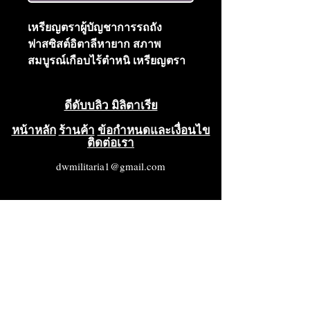
เหรียญตราผู้บัญชาการรถถัง
ฟาสซิสต์อิตาลีหายาก สภาพ
สมบูรณ์เกือบไร้ตำหนิ เหรียญตรา
ทำจากวัสดุคุณภาพสูง เคลือบทอง
แบบด้านและขัดเงา ตรงกลาง
ดีดับบลิว มิลิตาเรีย
เหรียญตราเป็นรูปรถถังและมังกร
พ่นไฟ มีข้อความว่า FERREA
หน้าหลัก
ร้านค้า
ข้อกำหนดและเงื่อนไข
ติดต่อเรา
MOLE FERREO CVORE เป็นสีดำ
ด้านหลังเหรียญตรามีเข็มและ
dwmilitaria1@gmail.com
ตะขอสำหรับติด พร้อมอุปกรณ์
นิรภัย ลิ้นสีแดงของมังกรยังคงอยู่
สภาพใหม่เอี่ยม