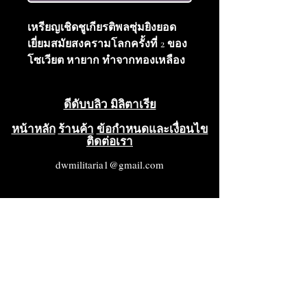
เหรียญเชิดชูเกียรติพลซุ่มยิงยอด
เยี่ยมสมัยสงครามโลกครั้งที่ 2 ของ
โซเวียต หายาก ทำจากทองเหลือง
และเคลือบอีนาเมล พร้อมแผ่นยึดที่
มีเครื่องหมายผู้ผลิต เหรียญอยู่ใน
ดีดับบลิว มิลิตาเรีย
สภาพดีเยี่ยม รายละเอียดทุกส่วน
คมชัดสมบูรณ์แบบ ส่วนที่นูนขึ้นมี
หน้าหลัก
ร้านค้า
ข้อกำหนดและเงื่อนไข
ติดต่อเรา
ร่องรอยการสึกหรอเพียงเล็กน้อย
ค้อนและเคียวเป็นของเดิมติดแน่นดี
dwmilitaria1@gmail.com
เคลือบอีนาเมลสีแดงและขาวอยู่ใน
สภาพดีเยี่ยม ไม่มีรอยแตกหรือลอก
สภาพดีเยี่ยม