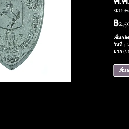
ค.ศ.
SKU: dw
฿2,5
เข็มกลั
วันที่ 
มาก (VG
เพิ่ม
ดีดับบลิว มิลิตาเรีย
หน้าหลัก
ร้านค้า
ข้อกำหนดและเงื่อนไข
ติดต่อเรา