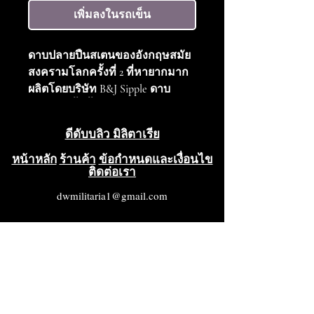
เพิ่มลงในรถเข็น
ดาบปลายปืนสเตนของอังกฤษสมัย
สงครามโลกครั้งที่ 2 ที่หายากมาก
ผลิตโดยบริษัท B&J Sipple ดาบ
ปลายปืนชิ้นนี้อยู่ในสภาพดีเยี่ยม
โดยรวม สีเดิมส่วนใหญ่ยังคงอยู่
ดีดับบลิว มิลิตาเรีย
ดาบปลายปืนมีตราประทับ B&J.SC
ดังที่เห็นได้จากภาพที่ให้มา มี
หน้าหลัก
ร้านค้า
ข้อกำหนดและเงื่อนไข
ติดต่อเรา
เครื่องหมายสเตนซิลพื้นสีขาวเขียน
ด้วยตัวอักษรสีดำสำหรับหมายเลข
dwmilitaria1@gmail.com
ประจำเครื่อง 1905 0275 ซึ่งปรากฏ
อยู่ทั้งบนดาบปลายปืนและฝัก หาก
ต้องการภาพเพิ่มเติมโปรดแจ้งให้
ทราบ ดาบปลายปืนเหล่านี้ส่วนใหญ่
ถูกทำลายไปในสงครามโลกครั้งที่
2 ดังนั้นนี่จึงเป็นโอกาสที่ดีในการ
ครอบครองดาบปลายปืนที่หายาก