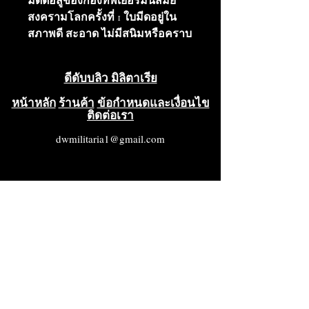
มีดต่อสู้ของกองทัพเยอรมันสมัย
สงครามโลกครั้งที่ 1 ใบมีดอยู่ใน
สภาพดี สะอาด ไม่มีสนิมหรือคราบ
สกปรก ฝักโลหะยังคงมีสีดำเหลือ
อยู่ 90% ห่วงหนังสำหรับรัดเข็มขัด
ดีดับบลิว มิลิตาเรีย
และสายรัดก็อยู่ในสภาพดีมาก และ
ตัวล็อคแบบกดก็ยังใช้งานได้ดี โดย
หน้าหลัก
ร้านค้า
ข้อกำหนดและเงื่อนไข
ติดต่อเรา
รวมแล้วเป็นมีดต่อสู้ที่ดี สภาพ
VG++++
dwmilitaria1@gmail.com