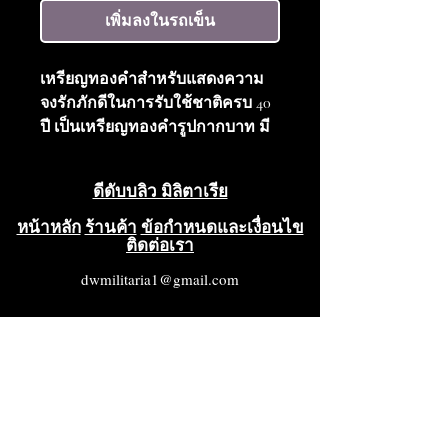
เพิ่มลงในรถเข็น
เหรียญทองคำสำหรับแสดงความ
จงรักภักดีในการรับใช้ชาติครบ 40
ปี เป็นเหรียญทองคำรูปกากบาท มี
พวงมาลัยวงกลมประดับด้วยตรา
สัญลักษณ์ประจำชาติอยู่ตรงกลาง
ดีดับบลิว มิลิตาเรีย
ด้านหลังสลักข้อความว่า "Fur treue
Dienste" (เพื่อการรับใช้ที่ซื่อสัตย์)
หน้าหลัก
ร้านค้า
ข้อกำหนดและเงื่อนไข
ติดต่อเรา
พร้อมเข็มกลัดสำหรับติด อยู่ใน
สภาพดีเยี่ยม (VG++++)
dwmilitaria1@gmail.com