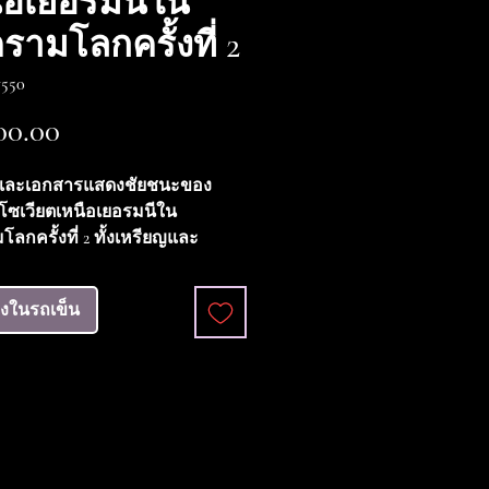
ือเยอรมนีใน
รามโลกครั้งที่ 2
550
ราคา
00.00
และเอกสารแสดงชัยชนะของ
ซเวียตเหนือเยอรมนีใน
ลกครั้งที่ 2 ทั้งเหรียญและ
แสดงชัยชนะอยู่ในสภาพดีมาก
แสดงชัยชนะกรอกข้อมูลครบ
ลงในรถเข็น
ะมีหมายเลขประจำเหรียญอยู่ด้าน
ายเลข 0319050 เป็นชุดที่สวยงาม
ภาพดีเยี่ยม (VG++++)