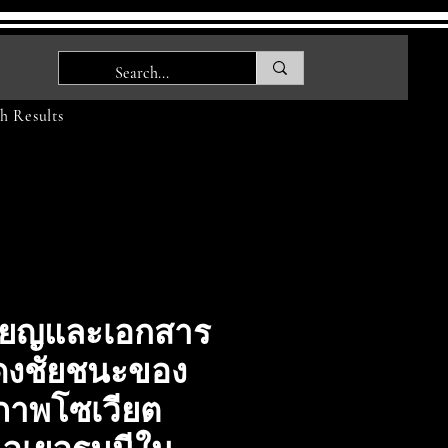
h Results
ียญและเอกสาร
ดงชัยชนะของ
าพโซเวียต