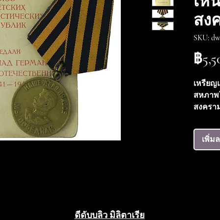
เหน
สงค
SKU: dw
฿5,5
เหรียญ
สหภาพโ
สงครามโ
เอกสาร
เอกสาร
เพิ่ม
ถ้วนแล
หลัง หม
อยู่ในส
ดีดับบลิว มิลิตาเรีย