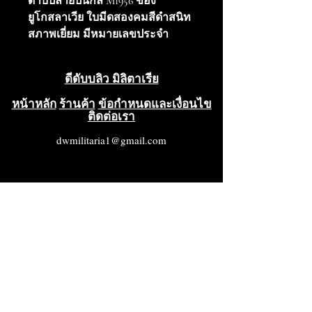
ดาบปลายปืนกล M1956 ของ
ยูโกสลาเวีย ใบมีดสองคมสีดำสนิท
สภาพเยี่ยม มีหมายเลขประจำ
เครื่องและเครื่องหมายตรวจสอบ
บนโคนใบมีด และหมายเลขชิ้น
ดีดับบลิว มิลิตาเรีย
ส่วน 36-189-6 ที่ด้านหลัง ด้ามจับ
พลาสติกสีดำมีร่อง สภาพเยี่ยม ยึด
หน้าหลัก
ร้านค้า
ข้อกำหนดและเงื่อนไข
ติดต่อเรา
ติดกับโคนใบมีดด้วยสกรูตัวเดียว
ด้ามจับด้านขวามีหมายเลข 36-190-3
dwmilitaria1@gmail.com
พร้อมเครื่องหมายตรวจสอบ ด้าม
จับด้านซ้ายมีหมายเลข 36-190-2
ปลอกโลหะสีน้ำเงิน สภาพเยี่ยม มี
ร่องรูปตัว T การ์ดป้องกันมือสี
น้ำเงิน มีเครื่องหมายตรวจสอบ
อักษรซีริลลิกในวงกลม วงแหวน
ปากกระบอกปืนขนาดเล็ก MRD 14.5
มม. ฝักโลหะสีน้ำเงิน สภาพเยี่ยม
ไม่มีรอยบุบ มีเครื่องหมายตรวจ
สอบสองจุดบนหมุดยึดฝัก และ