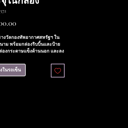
จุในกล่อง
572
ราคา
00.00
รางวัลกองทัพอากาศสหรัฐฯ ใน
ดนาม พร้อมกล่องริบบิ้นและป้าย
ล่องกระดาษแข็งด้านนอก และลง
.ศ. 2514
กียรติยศทางอากาศ (AM) เป็น
ลงในรถเข็น
งหมายเกียรติยศทางทหารของกอง
อเมริกา ก่อตั้งขึ้นในปี 1942 และ
ับผู้ที่ทำภารกิจกล้าหาญหรือ
ามสำเร็จอย่างดีเยี่ยมขณะเข้า
การบินทางอากาศ