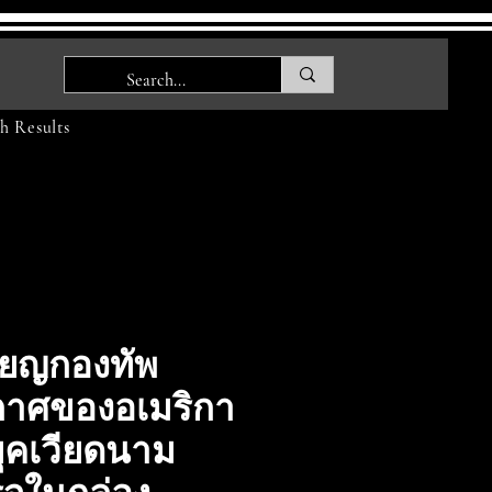
h Results
ียญกองทัพ
าศของอเมริกา
ุคเวียดนาม