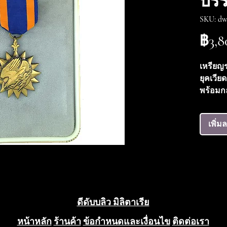
บรร
SKU: dw
฿3,8
เหรียญ
ยุคเวีย
พร้อมก
วันที่ปีพ
เหรียญเ
เพิ่ม
เครื่อ
ทัพสหรัฐ
มอบให้ก
ประสบคว
ร่วมใน
ดีดับบลิว มิลิตาเรีย
หน้าหลัก
ร้านค้า
ข้อกำหนดและเงื่อนไข
ติดต่อเรา