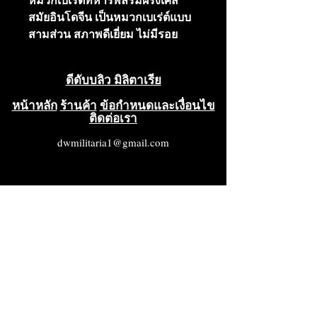
หมวกเบเร่ต์ทหารพลร่มฝรั่งเศส
สมัยอินโดจีน เป็นหมวกเบเร่ต์แบบ
สามส่วน สภาพดีเยี่ยม ไม่มีรอย
แมลงกัดกิน รู หรือรอยฉีกขาด แถบ
ซับเหงื่อยังอยู่ในสภาพดีมาก ตรา
ดีดับบลิว มิลิตาเรีย
สัญลักษณ์พลร่มก็อยู่ในสภาพดีมาก
เช่นกัน มีเพียงรอยหมองเล็กน้อย
หน้าหลัก
ร้านค้า
ข้อกำหนดและเงื่อนไข
ติดต่อเรา
สภาพดีเยี่ยมมาก (VG++++) หมวกเบ
เร่ต์ใบนี้เคยเป็นส่วนหนึ่งของคอล
dwmilitaria1@gmail.com
เลกชันของเซอร์คริสโตเฟอร์