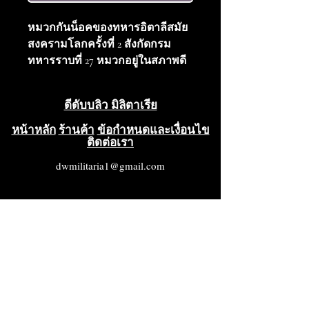
หมวกกันน็อคของทหารอิตาลีสมัย
สงครามโลกครั้งที่ 2 สังกัดกรม
ทหารราบที่ 27 หมวกอยู่ในสภาพดี
มากโดยรวม สีเดิมยังอยู่ในสภาพดี
เยี่ยม สติ๊กเกอร์ประจำกรมมีรอยขีด
ดีดับบลิว มิลิตาเรีย
ข่วนเล็กน้อย แต่โดยรวมแล้วอยู่ใน
สภาพดีเยี่ยม ซับในและสายรัดคาง
หน้าหลัก
ร้านค้า
ข้อกำหนดและเงื่อนไข
ติดต่อเรา
ยังคงนุ่มและอยู่ในสภาพดีโดยรวม
เป็นหมวกที่สวยงามมาก อยู่ใน
dwmilitaria1@gmail.com
สภาพ VG++++ ถึงดีเยี่ยม ขนาด 55