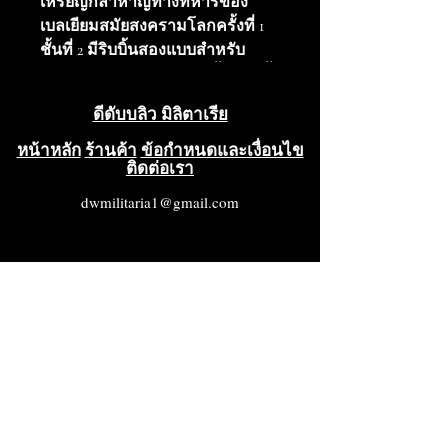
เหรียญกล้าหาญทางทหารของ
เบลเยียมสมัยสงครามโลกครั้งที่ 1
ชั้นที่ 2 มีริบบิ้นสองแบบสำหรับ
เหรียญรางวัลเดียวกัน ริบบิ้นแบบนี้
แสดงถึงความกล้าหาญ ส่วนอีก
ดีดับบลิว มิลิตาเรีย
แบบแสดงถึงการรับราชการ
ยาวนาน/ความดีเด่น อยู่ในสภาพดี
หน้าหลัก
ร้านค้า
ข้อกำหนดและเงื่อนไข
ติดต่อเรา
เยี่ยม
dwmilitaria1@gmail.com