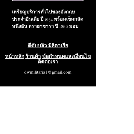
เหรียญบริการทั่วไปของอังกฤษ
ประจำอินเดีย ปี 1854 พร้อมเข็มกลัด
หนึ่งอัน ตราฮาซารา ปี 1888 มอบ
ให้แก่พลทหาร อาร์. แจ็กสัน
หมายเลข 1802 กองพันที่ 2 กรม
ดีดับบลิว มิลิตาเรีย
ทหารรอยัลซัสเซ็กซ์ มีรอยบุบเล็ก
น้อยที่ขอบตรงตำแหน่ง 7 นาฬิกา
หน้าหลัก
ร้านค้า
ข้อกำหนดและเงื่อนไข
ติดต่อเรา
แต่โดยรวมแล้วอยู่ในสภาพดีมาก
ถึงดีกว่านั้น
dwmilitaria1@gmail.com
การรุกรานฮาซาราในปี 1888 หรือที่
รู้จักกันในชื่อ การรุกรานเทือกเขา
ดำ หรือการรุกรานฮาซาราครั้ง
แรก เป็นปฏิบัติการทางทหารของ
อังกฤษต่อชนเผ่าสวาติและยูซาฟไซ
ในเขตกาลาธากาและบัตตาแกรม