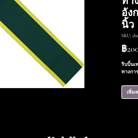
ทา
อัง
นิ้ว
SKU: dw
฿200
ริบบิ้น
ทางการ
เพิ่ม