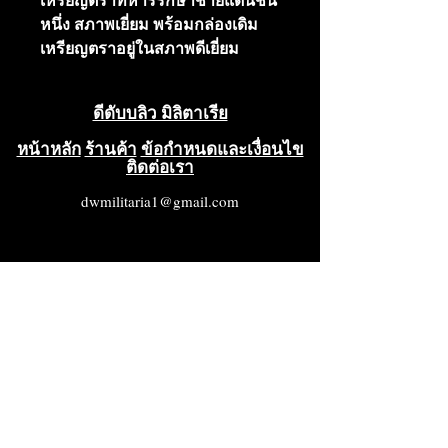
เหรียญตราทหารรักษาชายแดนชั้น
หนึ่ง สภาพเยี่ยม พร้อมกล่องเดิม
เหรียญตราอยู่ในสภาพดีเยี่ยม
กล่องมีรอยสึกหรอแต่ยังใช้งานได้
และอยู่ในสภาพดีมาก (VG++)
ดีดับบลิว มิลิตาเรีย
หน้าหลัก
ร้านค้า
ข้อกำหนดและเงื่อนไข
ติดต่อเรา
มอบให้แก่ทหารบก ทหารเรือ จ่า
และนายสิบของหน่วยรักษา
dwmilitaria1@gmail.com
ชายแดน KGB หรือทหารอื่นๆ ที่ถูก
เกณฑ์เข้าประจำการอย่างเร่งด่วน
เพื่อช่วยเหลือหน่วยรักษาชายแดน
สำหรับการปฏิบัติหน้าที่อย่างเป็น
เลิศในการปกป้องพรมแดนของ
สหภาพโซเวียต การกระทำที่ชาญ
ฉลาดในการจับกุมผู้ละเมิด
พรมแดน การแสดงความกล้าหาญ
ความเพียร ความอดทน การปฏิบัติ
หน้าที่ที่ยอดเยี่ยมในการฝึกรบและ