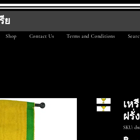
รีย
Shop
Contact Us
Terms and Conditions
Searc
เหร
ฝรั่
SKU: dw