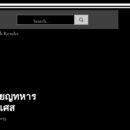
h Results
ียญทหาร
งเศส
035