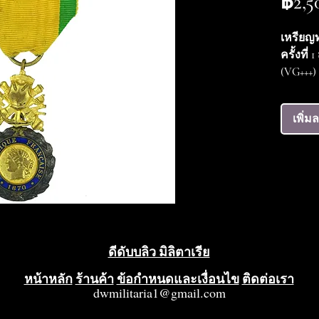
฿2,5
เหรียญ
ครั้งที่
(VG+++)
ทหารขอ
ทหารเพื
เพิ่ม
คุณค่า
การต่อสู
อิสริยา
สาธารณร
อิสริยา
Honour)
พลเรือ
อิสริยา
ดีดับบลิว มิลิตาเรีย
Liberati
ที่มอบใ
หน้าหลัก
ร้านค้า
ข้อกำหนดและเงื่อนไข
ติดต่อเรา
dwmilitaria1@gmail.com
เท่านั้น