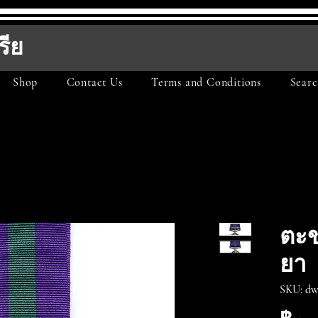
รีย
Shop
Contact Us
Terms and Conditions
Searc
ตะ
ยา
SKU: dw