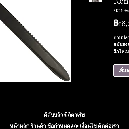
Rem
SKU: dw
฿18,
ดาบปลาย
สมัยสงค
ฝักไฟเบ
สำหรับ
ปืนนี้มี
เพิ่ม
REMIN
ด้านหลั
ทัพเหน
Eagle / 
บิ่นหรือ
กลางด้
สกปรกบ
ดีดับบลิว มิลิตาเรีย
ตัวฝัก
หน้าหลัก
ร้านค้า
ข้อกำหนดและเงื่อนไข
ติดต่อเรา
จากโลหะ