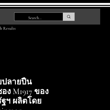
h Results
บปลายปืน
ซอง M1917 ของ
ัฐฯ ผลิตโดย