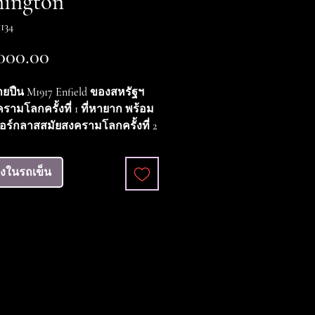
ington
134
ราคา
000.00
ปืน M1917 Enfield ของสหรัฐฯ
รามโลกครั้งที่ 1 ที่หายาก พร้อม
อร์กลาสสมัยสงครามโลกครั้งที่ 2
ปืนลูกซองสนามเพลาะ ดาบปลาย
เครื่องหมาย 1917 เหนือ
ลงในรถเข็น
GTON ในวงกลมบนโคนใบมีด
งมีสัญลักษณ์ระเบิดเพลิงของกอง
ือ US พร้อมตราประทับตรวจสอบ
21 ด้ามไม้มีสภาพดีเยี่ยม ไม่มีรอย
รอยแตก มีร่องคู่ที่ถูกต้องตรง
าม ใบมีดมีรอยสึกกร่อนและคราบ
้าง และมีร่องรอยการลับคม ฝักมี
ทำจากไฟเบอร์กลาสและคอฝักทำ
 ซึ่งมีเครื่องหมาย M1917 พร้อม