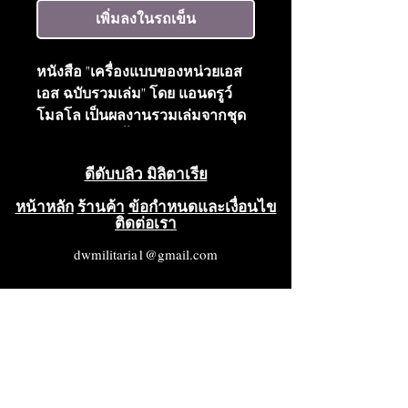
เพิ่มลงในรถเข็น
หนังสือ "เครื่องแบบของหน่วยเอส
เอส ฉบับรวมเล่ม" โดย แอนดรูว์
โมลโล เป็นผลงานรวมเล่มจากชุด
หนังสือ 6 เล่มดั้งเดิมของเขาเกี่ยว
กับหน่วยเอสเอส ฉบับรวมเล่มนี้
ดีดับบลิว มิลิตาเรีย
ประกอบด้วยหนังสือทั้ง 6 เล่ม รวม
ทั้งหมด 528 หน้า กล่าวถึงองค์กร
หน้าหลัก
ร้านค้า
ข้อกำหนดและเงื่อนไข
ติดต่อเรา
เครื่องแบบ เครื่องหมาย และเครื่อง
ประดับของหน่วยเอสเอสและอาสา
dwmilitaria1@gmail.com
สมัครต่างชาติ สภาพดีมาก
(VG++++)