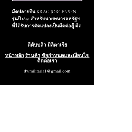
มีดปลายปืน KRAG JORGENSEN
รุ่นปี 1892 สำหรับนายทหารสหรัฐฯ
ที่ได้รับการดัดแปลงเป็นมีดต่อสู้ มีด
มาพร้อมกับฝักและด้ามไม้ที่สลักชื่อ
และอักษรย่อ ด้านหลังของฝักสลัก
ดีดับบลิว มิลิตาเรีย
ชื่อ Lt. Roberts ด้านหน้าของฝักและ
ด้ามสลักอักษรย่อ ใบมีดสลักปี 1899
หน้าหลัก
ร้านค้า
ข้อกำหนดและเงื่อนไข
ติดต่อเรา
และ US มีรอยเปื้อนและรอยบุ๋มบ้าง
แต่ฝักยังอยู่ในสภาพดี ยืดหยุ่น ไม่มี
dwmilitaria1@gmail.com
รอยเสียหาย เป็นมีดต่อสู้ที่มีชื่อสลัก
หายาก สภาพดีเยี่ยม (VG+++)