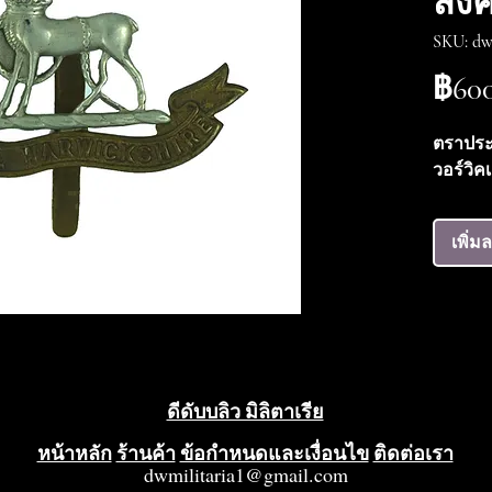
สงค
SKU: dw
฿600
ตราปร
วอร์วิค
เพิ่ม
ดีดับบลิว มิลิตาเรีย
หน้าหลัก
ร้านค้า
ข้อกำหนดและเงื่อนไข
ติดต่อเรา
dwmilitaria1@gmail.com