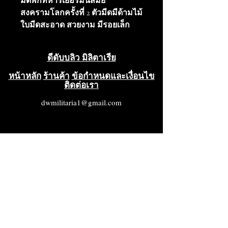
มีดพกทหารเยอรมันสมัย
สงครามโลกครั้งที่ 2 ตัวมีดมีด้ามไม้
ใบมีดสะอาด สวยงาม มีรอยเล็ก
น้อยและสีซีดจางบ้าง ใบมีดมี
เครื่องหมาย ING ฝักมีดมีคลิปด้าน
ดีดับบลิว มิลิตาเรีย
หลังและยังคงสภาพเดิมเกือบ
ทั้งหมด โดยรวมแล้วเป็นมีดที่
หน้าหลัก
ร้านค้า
ข้อกำหนดและเงื่อนไข
ติดต่อเรา
สวยงามมาก อยู่ในสภาพดีเยี่ยม
(VG++++)
dwmilitaria1@gmail.com