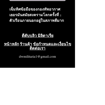
เข็มทิศข้อมือของกองทัพอากาศ
เยอรมันสมัยสงครามโลกครั้งที่ 2
ตัวเรือนภายนอกอยู่ในสภาพดีมาก
และเข็มทิศใช้งานได้ปกติ สายหนัง
ก็สมบูรณ์และใช้งานได้ดี ด้านหลัง
ดีดับบลิว มิลิตาเรีย
มีหมายเลขประจำเครื่องประทับอยู่
ตามที่เห็นในภาพ สภาพดีมากถึง
หน้าหลัก
ร้านค้า
ข้อกำหนดและเงื่อนไข
ติดต่อเรา
ยอดเยี่ยม
dwmilitaria1@gmail.com